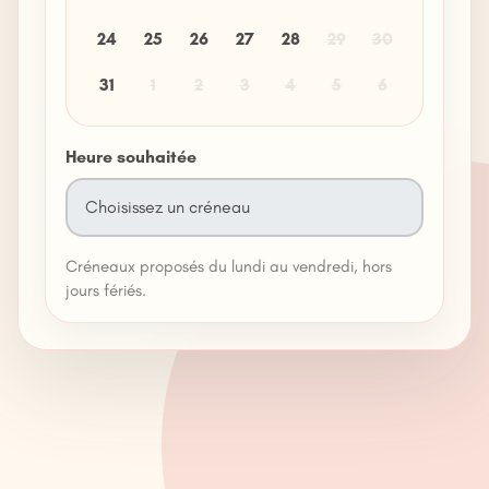
24
25
26
27
28
29
30
31
1
2
3
4
5
6
Heure souhaitée
Créneaux proposés du lundi au vendredi, hors
jours fériés.